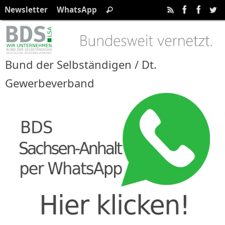
Zum
Suchen
Newsletter
WhatsApp
Suchen
Inhalt
nach:
springen
Bund der Selbständigen / Dt.
Gewerbeverband