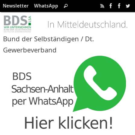
Zum
Suchen
Newsletter
WhatsApp
Suchen
Inhalt
nach:
springen
Bund der Selbständigen / Dt.
Gewerbeverband