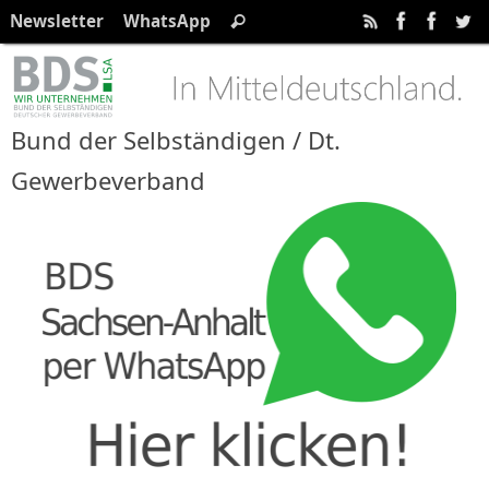
Zum
Suchen
Newsletter
WhatsApp
Suchen
Inhalt
nach:
springen
Bund der Selbständigen / Dt.
Gewerbeverband