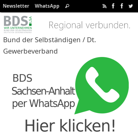
Zum
Suchen
Newsletter
WhatsApp
Suchen
Inhalt
nach:
springen
Bund der Selbständigen / Dt.
Gewerbeverband