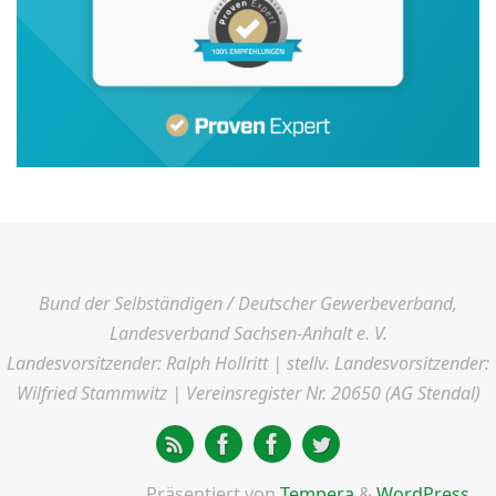
Bund der Selbständigen / Deutscher Gewerbeverband,
Landesverband Sachsen-Anhalt e. V.
Landesvorsitzender: Ralph Hollritt | stellv. Landesvorsitzender:
Wilfried Stammwitz | Vereinsregister Nr. 20650 (AG Stendal)
Präsentiert von
Tempera
&
WordPress.