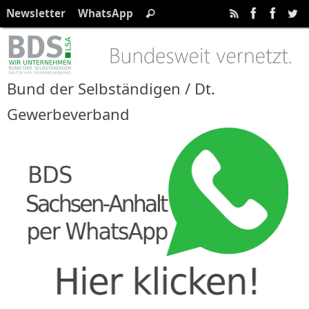
Zum
Suchen
Newsletter
WhatsApp
Suchen
Inhalt
nach:
springen
Bund der Selbständigen / Dt.
Gewerbeverband