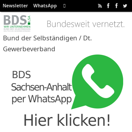
Zum
Suchen
Newsletter
WhatsApp
Suchen
Inhalt
nach:
springen
Bund der Selbständigen / Dt.
Gewerbeverband