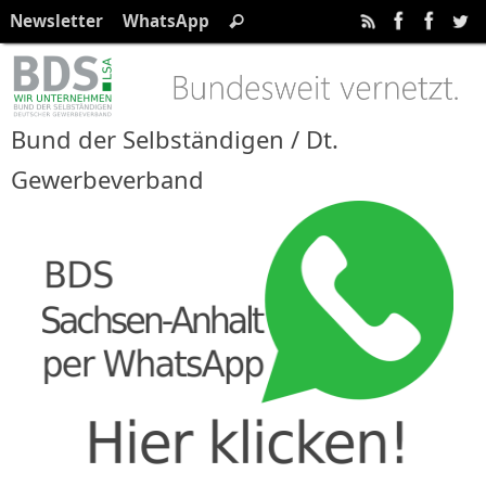
Zum
Suchen
Newsletter
WhatsApp
Suchen
Inhalt
nach:
springen
Bund der Selbständigen / Dt.
Gewerbeverband