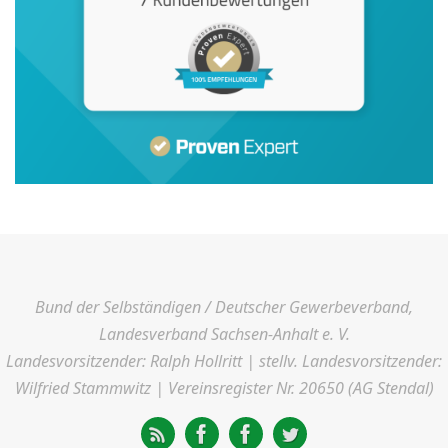
Bund der Selbständigen / Deutscher Gewerbeverband,
Landesverband Sachsen-Anhalt e. V.
Landesvorsitzender: Ralph Hollritt | stellv. Landesvorsitzender:
Wilfried Stammwitz | Vereinsregister Nr. 20650 (AG Stendal)