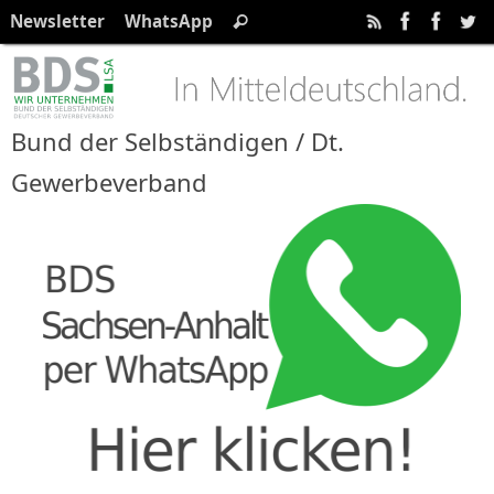
Zum
Suchen
Newsletter
WhatsApp
Suchen
Inhalt
nach:
springen
Bund der Selbständigen / Dt.
Gewerbeverband