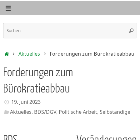
S
Such
n
Start
Aktuelles
Forderungen zum Bürokratieabbau
Forderungen zum
Bürokratieabbau
19. Juni 2023
Aktuelles
,
BDS/DGV
,
Politische Arbeit
,
Selbständige