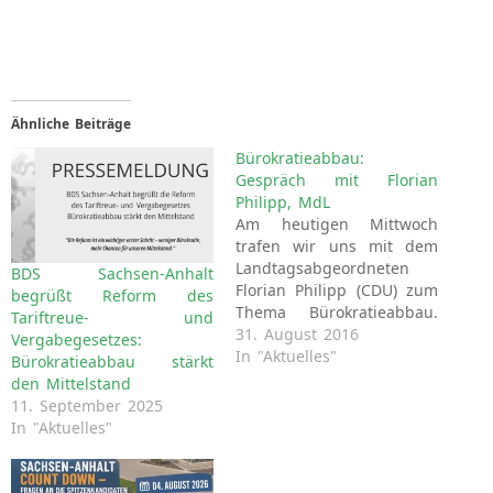
Ähnliche Beiträge
Bürokratieabbau:
Gespräch mit Florian
Philipp, MdL
Am heutigen Mittwoch
trafen wir uns mit dem
Landtagsabgeordneten
BDS Sachsen-Anhalt
Florian Philipp (CDU) zum
begrüßt Reform des
Thema Bürokratieabbau.
Tariftreue- und
Es besteht seitens der
31. August 2016
Vergabegesetzes:
Landesregierung gemäß
In "Aktuelles"
Bürokratieabbau stärkt
Koalitionsvertrag die feste
den Mittelstand
Absicht, dieses Thema mit
11. September 2025
klaren Inhalten zu füllen.
In "Aktuelles"
Aus diesem Grund fand
ein umfangreich
vorbereitetes