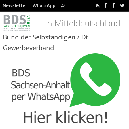
Zum
Suchen
Newsletter
WhatsApp
Suchen
Inhalt
nach:
springen
Bund der Selbständigen / Dt.
Gewerbeverband