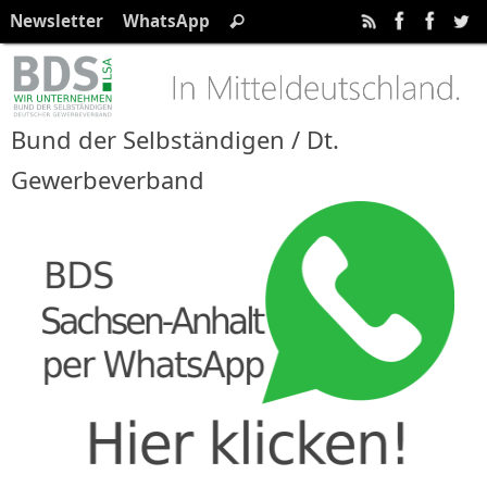
Zum
Suchen
Newsletter
WhatsApp
Suchen
Inhalt
nach:
springen
Bund der Selbständigen / Dt.
Gewerbeverband